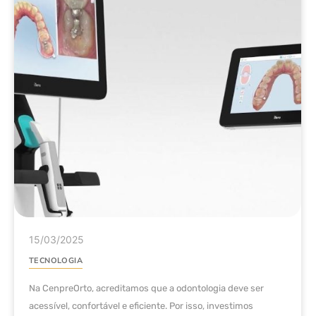
15/03/2025
TECNOLOGIA
Na CenpreOrto, acreditamos que a odontologia deve ser
acessível, confortável e eficiente. Por isso, investimos