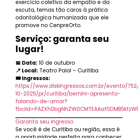
exercício coletivo da empatia e da
escuta, temas tão caros à prática
odontológica humanizada que ele
promove no CenpreOrto.
Serviço: garanta seu
lugar!
📅 Data:
10 de outubro
📍 Local:
Teatro Paiol – Curitiba
🎟 Ingressos:
https://www.diskingressos.com.br/evento/752
10-2025/pr/curitiba/bernini-apresenta-
falando-de-amor?
fbclid=PAZXh0bgNhZW0CMTEAAaf0DMB5kfzW
Garanta seu ingresso
Se você é de Curitiba ou região, essa é
a oportunidade perfeita para conhecer