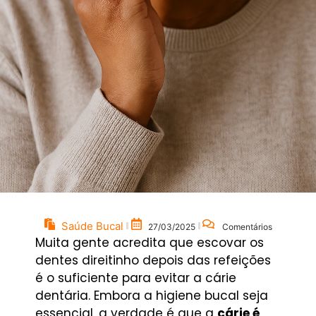
Saúde Bucal
27/03/2025
Comentários
Muita gente acredita que escovar os
dentes direitinho depois das refeições
é o suficiente para evitar a cárie
dentária. Embora a higiene bucal seja
essencial, a verdade é que a
cárie é