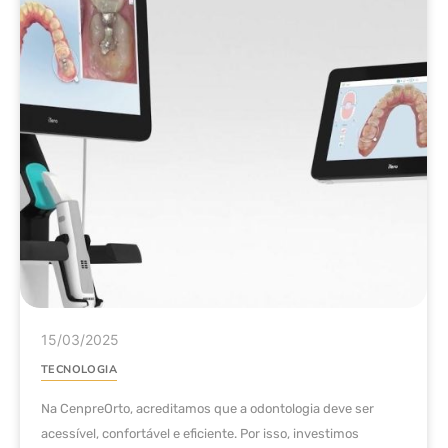
15/03/2025
TECNOLOGIA
Na CenpreOrto, acreditamos que a odontologia deve ser
acessível, confortável e eficiente. Por isso, investimos